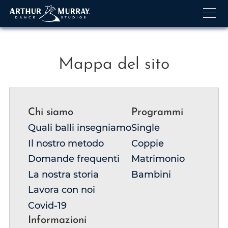
S
Mappa del sito
a
l
t
Chi siamo
Programmi
a
a
Quali balli insegniamo
Single
l
Il nostro metodo
Coppie
c
Domande frequenti
Matrimonio
o
La nostra storia
Bambini
n
Lavora con noi
t
Covid-19
e
n
Informazioni